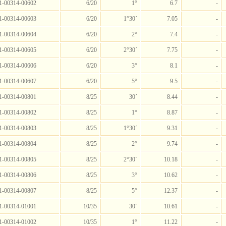
1-00314-00602
6/20
1°
6.7
-
1-00314-00603
6/20
1°30´
7.05
-
1-00314-00604
6/20
2°
7.4
-
1-00314-00605
6/20
2°30´
7.75
-
1-00314-00606
6/20
3°
8.1
-
1-00314-00607
6/20
5°
9.5
-
1-00314-00801
8/25
30´
8.44
-
1-00314-00802
8/25
1°
8.87
-
1-00314-00803
8/25
1°30´
9.31
-
1-00314-00804
8/25
2°
9.74
-
1-00314-00805
8/25
2°30´
10.18
-
1-00314-00806
8/25
3°
10.62
-
1-00314-00807
8/25
5°
12.37
-
1-00314-01001
10/35
30´
10.61
-
1-00314-01002
10/35
1°
11.22
-