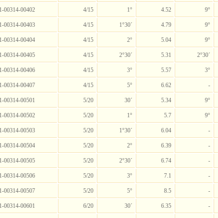
1-00314-00402
4/15
1°
4.52
9°
1-00314-00403
4/15
1°30´
4.79
9°
1-00314-00404
4/15
2°
5.04
9°
1-00314-00405
4/15
2°30´
5.31
2°30´
1-00314-00406
4/15
3°
5.57
3°
1-00314-00407
4/15
5°
6.62
-
1-00314-00501
5/20
30´
5.34
9°
1-00314-00502
5/20
1°
5.7
9°
1-00314-00503
5/20
1°30´
6.04
-
1-00314-00504
5/20
2°
6.39
-
1-00314-00505
5/20
2°30´
6.74
-
1-00314-00506
5/20
3°
7.1
-
1-00314-00507
5/20
5°
8.5
-
1-00314-00601
6/20
30´
6.35
-