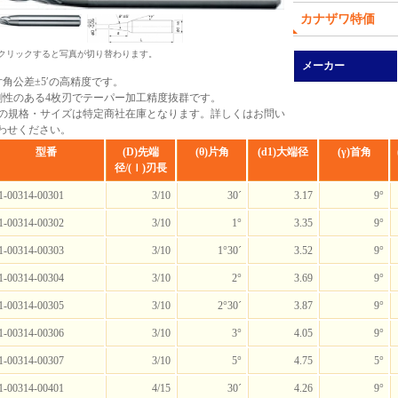
カナザワ特価
 クリックすると写真が切り替わります。
メーカー
片角公差±5′の高精度です。
剛性のある4枚刃でテーパー加工精度抜群です。
*の規格・サイズは特定商社在庫となります。詳しくはお問い
わせください。
型番
(D)先端
(θ)片角
(d1)大端径
(γ)首角
径/(ｌ)刃長
1-00314-00301
3/10
30´
3.17
9°
1-00314-00302
3/10
1°
3.35
9°
1-00314-00303
3/10
1°30´
3.52
9°
1-00314-00304
3/10
2°
3.69
9°
1-00314-00305
3/10
2°30´
3.87
9°
1-00314-00306
3/10
3°
4.05
9°
1-00314-00307
3/10
5°
4.75
5°
1-00314-00401
4/15
30´
4.26
9°