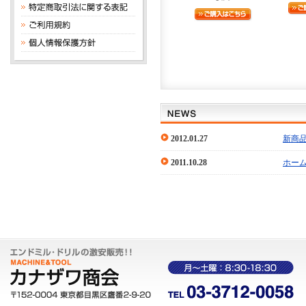
2012.01.27
新商
2011.10.28
ホー