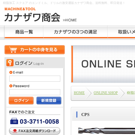
樹脂加工 スクエア のエンドミル、ドリルの激安通販カナザワ商会。送料無料、即日発送！
HOME
ONLINE SHOP
樹脂
CPS