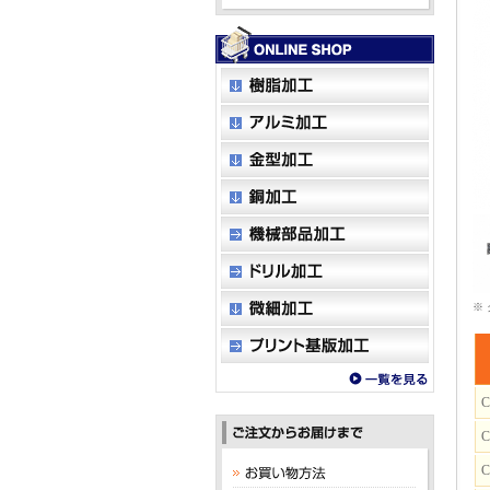
※
C
C
C