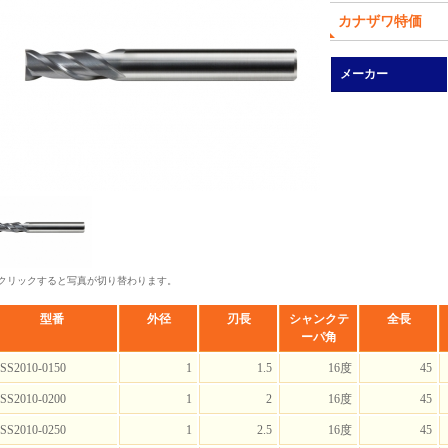
カナザワ特価
メーカー
 クリックすると写真が切り替わります。
型番
外径
刃長
シャンクテ
全長
ーパ角
SS2010-0150
1
1.5
16度
45
SS2010-0200
1
2
16度
45
SS2010-0250
1
2.5
16度
45