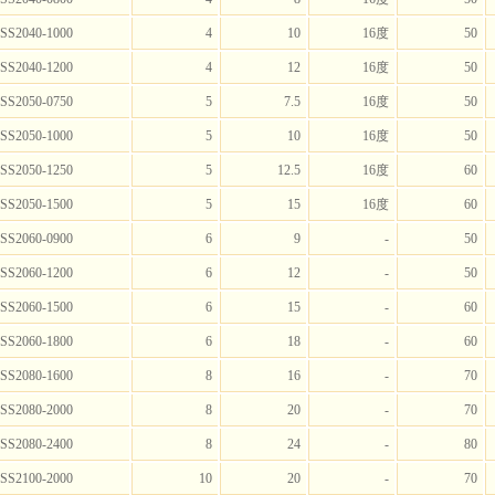
SS2040-1000
4
10
16度
50
SS2040-1200
4
12
16度
50
SS2050-0750
5
7.5
16度
50
SS2050-1000
5
10
16度
50
SS2050-1250
5
12.5
16度
60
SS2050-1500
5
15
16度
60
SS2060-0900
6
9
-
50
SS2060-1200
6
12
-
50
SS2060-1500
6
15
-
60
SS2060-1800
6
18
-
60
SS2080-1600
8
16
-
70
SS2080-2000
8
20
-
70
SS2080-2400
8
24
-
80
SS2100-2000
10
20
-
70