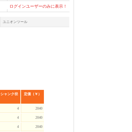
ログインユーザーのみに表示！
ユニオンツール
シャンク径
定価（￥）
4
2040
4
2040
4
2040