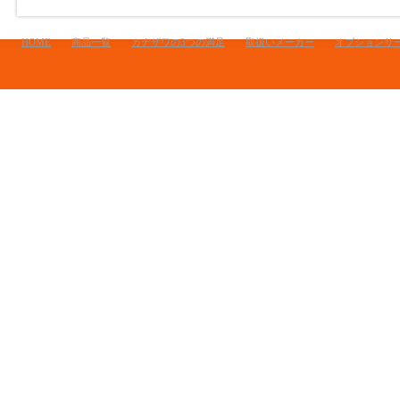
HOME
商品一覧
カナザワの3つの満足
取扱いメーカー
オプションサ