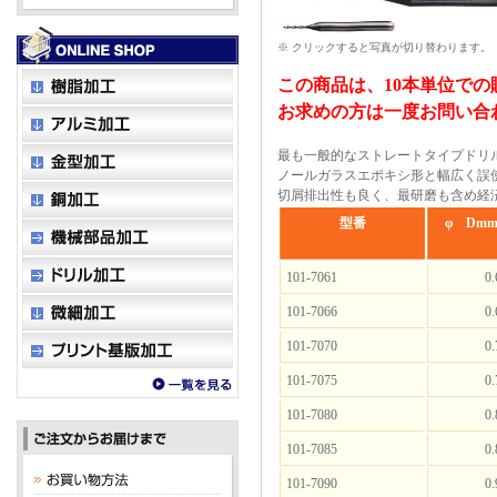
※ クリックすると写真が切り替わります。
この商品は、10本単位で
お求めの方は一度お問い合
最も一般的なストレートタイプドリ
ノールガラスエポキシ形と幅広く誤
切屑排出性も良く、最研磨も含め経
型番
φ Dm
101-7061
0.
101-7066
0.
101-7070
0.
101-7075
0.
101-7080
0.
101-7085
0.
101-7090
0.