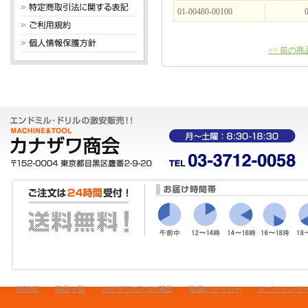
01-00480-00100
0
<< 前の商
HOME
商品一覧
カナザワの3つの満足
取扱いメーカー
オプションサ