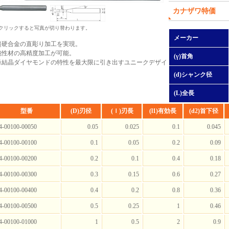
カナザワ特価
 クリックすると写真が切り替わります。
メーカー
超硬合金の直彫り加工を実現。
脆性材の高精度加工が可能。
(γ)首角
単結晶ダイヤモンドの特性を最大限に引き出すユニークデザイ
(d)シャンク径
(L)全長
型番
(D)刃径
(ｌ)刃長
(l1)有効長
(d2)首下径
4-00100-00050
0.05
0.025
0.1
0.045
4-00100-00100
0.1
0.05
0.2
0.09
4-00100-00200
0.2
0.1
0.4
0.18
4-00100-00300
0.3
0.15
0.6
0.27
4-00100-00400
0.4
0.2
0.8
0.36
4-00100-00500
0.5
0.25
1
0.46
4-00100-01000
1
0.5
2
0.9