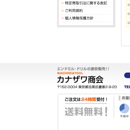
0
0
0