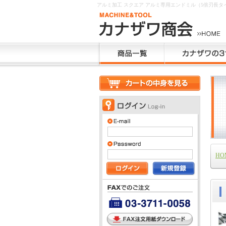
アルミ加工 スクエア アルミ専用エンドミル（5倍刃長
HO