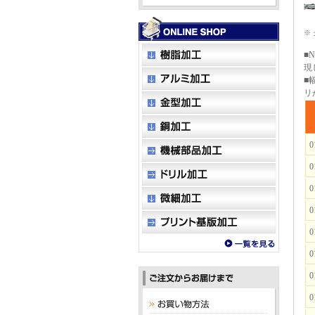
※
■
現
■
リ
0
0
0
0
0
0
0
0