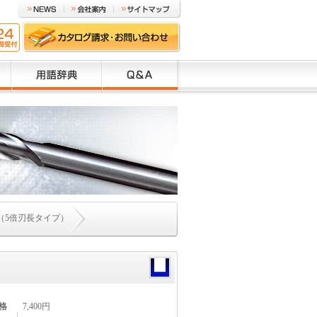
（5倍刃長タイプ）
格
7,400円