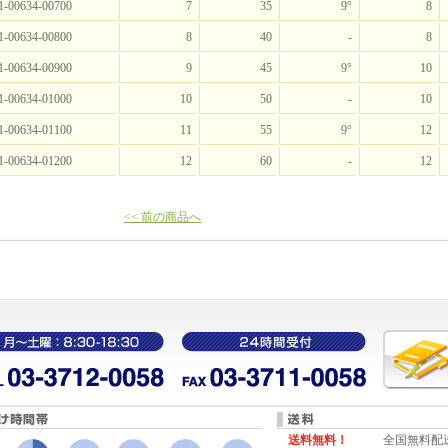
1-00634-00700
7
35
9°
8
1-00634-00800
8
40
-
8
1-00634-00900
9
45
9°
10
1-00634-01000
10
50
-
10
1-00634-01100
11
55
9°
12
1-00634-01200
12
60
-
12
<< 前の商品へ
送料無料！
全国無料配