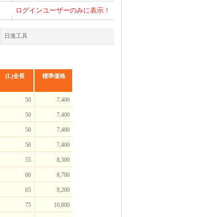
ログインユーザーのみに表示！
日進工具
(L)全長
標準価格
50
7,400
50
7,400
50
7,400
50
7,400
55
8,300
60
8,700
65
9,200
75
10,800