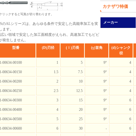
カナザワ特価
 クリックすると写真が切り替わります。
メーカー
NSのALシリーズは、あらゆる条件で安定した高能率加工を実
します。
幅広い領域で安定した加工面精度がえられ、高速加工でもビビ
が発生しません。
型番
(D)刃径
(ｌ)刃長
(γ)首角
(d)シャンク
径
1-00634-00100
1
5
9°
4
1-00634-00150
1.5
7.5
9°
4
1-00634-00200
2
10
9°
4
1-00634-00250
2.5
12.5
9°
4
1-00634-00300
3
15
9°
6
1-00634-00400
4
20
9°
6
1-00634-00500
5
25
9°
6
1-00634-00600
6
30
-
6